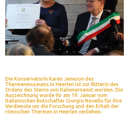
Die Konservatorin Karen Jeneson des
Thermenmuseums in Heerlen ist zur Ritterin des
Ordens des Sterns von Italienernannt worden. Die
Auszeichnung wurde ihr am 19. Januar vom
italienischen Botschafter Giorgio Novello für ihre
Verdienste um die Forschung und den Erhalt der
römischen Thermen in Heerlen verliehen.