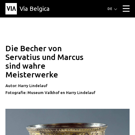
Via Belgica
Routen
DE
▼
Fahrradrouten
Wanderwege
Hörrouten
Veranstaltungen
Blog
▼
Die Becher von
Freunde
Bildung
Rezept
Artikel
Über Via Belgica
▼
artikel
Servatius und Marcus
Über Via Belgica
Der Reiseführer
Ausbildung
Forschung
Freunde
sind wahre
Organisation
▼
Meisterwerke
Gemeinden
Kontakt
Presse
Autor: Harry Lindelauf
Fotografie: Museum Valkhof en Harry Lindelauf