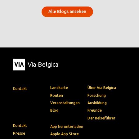
Alle Blogs ansehen
Via Belgica
Landkarte
Über Via Belgica
Kontakt
Routen
Forschung
Veranstaltungen
Ausbildung
Blog
Freunde
Der Reiseführer
Kontakt
App herunterladen
Presse
Apple App Store