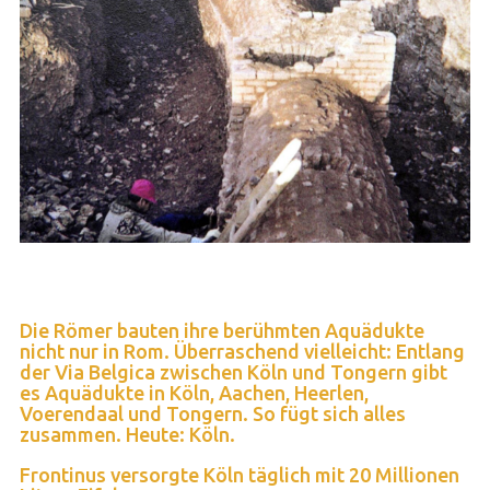
Die Römer bauten ihre berühmten Aquädukte
nicht nur in Rom. Überraschend vielleicht: Entlang
der Via Belgica zwischen Köln und Tongern gibt
es Aquädukte in Köln, Aachen, Heerlen,
Voerendaal und Tongern. So fügt sich alles
zusammen. Heute: Köln.
Frontinus versorgte Köln täglich mit 20 Millionen