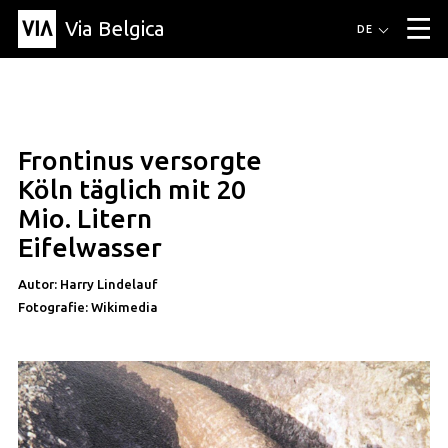
Via Belgica
Routen
DE
▼
Fahrradrouten
Wanderwege
Hörrouten
Veranstaltungen
Blog
▼
Frontinus versorgte
Freunde
Bildung
Rezept
Artikel
Über Via Belgica
▼
artikel
Köln täglich mit 20
Über Via Belgica
Der Reiseführer
Ausbildung
Forschung
Freunde
Mio. Litern
Organisation
▼
Eifelwasser
Gemeinden
Kontakt
Presse
Autor: Harry Lindelauf
Fotografie: Wikimedia