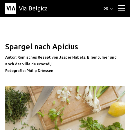
Via Belgica
Routen
DE
▼
Fahrradrouten
Wanderwege
Hörrouten
Veranstaltungen
Blog
▼
Spargel nach Apicius
Freunde
Bildung
Rezept
Artikel
Über Via Belgica
▼
rezept
Autor: Römisches Rezept von Jasper Habets, Eigentümer und
Über Via Belgica
Der Reiseführer
Ausbildung
Forschung
Freunde
Organisation
▼
Koch der Villa de Proosdij
Fotografie: Philip Driessen
Gemeinden
Kontakt
Presse