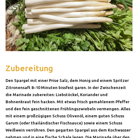
Zubereitung
Den Spargel mit einer Prise Salz, dem Honig und einem Spritzer
Zitronensaft 8–10 Minuten bissfest garen. In der Zwischenzeit
die Marinade zubereiten: Liebstöckel, Koriander und
Bohnenkraut fein hacken. Mit etwas frisch gemahlenem Pfeffer
und den fein geschnittenen Frühlingszwiebeln vermengen. Alles
mit einem großzügigen Schuss Olivenöl, einem guten Schuss
Garum (oder thailändischer Fischsauce) sowie einem Schuss
Weißwein verrühren. Den gegarten Spargel aus dem Kochwasser
nehmen und in eine flache Schale legen. Die Marinade über den