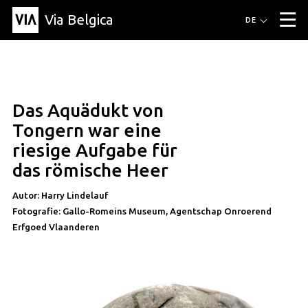
Via Belgica
Routen
DE
▼
Fahrradrouten
Wanderwege
Hörrouten
Veranstaltungen
Blog
▼
Das Aquädukt von
Freunde
Bildung
Rezept
Artikel
Über Via Belgica
▼
artikel
Tongern war eine
Über Via Belgica
Der Reiseführer
Ausbildung
Forschung
Freunde
riesige Aufgabe für
Organisation
▼
das römische Heer
Gemeinden
Kontakt
Presse
Autor: Harry Lindelauf
Fotografie: Gallo-Romeins Museum, Agentschap Onroerend
Erfgoed Vlaanderen