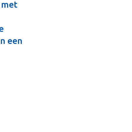
 met
e
in een