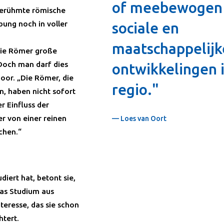
of meebewogen
elgerühmte römische
bung noch in voller
sociale en
maatschappelijk
die Römer große
Doch man darf dies
ontwikkelingen 
Moor. „Die Römer, die
regio."
en, haben nicht sofort
r Einfluss der
r von einer reinen
— Loes van Oort
chen.“
iert hat, betont sie,
das Studium aus
teresse, das sie schon
htert.