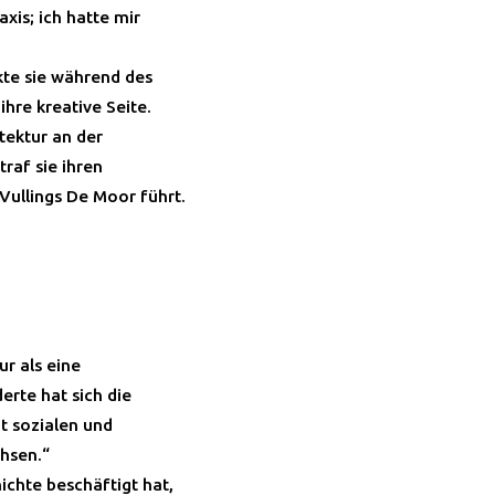
xis; ich hatte mir
te sie während des
hre kreative Seite.
tektur an der
raf sie ihren
Vullings De Moor führt.
r als eine
erte hat sich die
t sozialen und
hsen.“
chte beschäftigt hat,