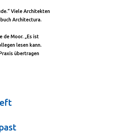
de.“ Viele Architekten
dbuch Architectura.
e de Moor. „Es ist
llegen lesen kann.
 Praxis übertragen
eft
h
past