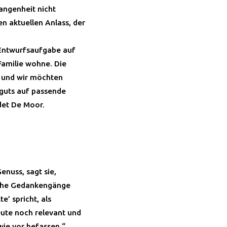
gangenheit nicht
n aktuellen Anlass, der
n Entwurfsaufgabe auf
Familie wohne. Die
, und wir möchten
dguts auf passende
det De Moor.
Genuss, sagt sie,
sche Gedankengänge
te’ spricht, als
ute noch relevant und
wie vor befassen.“