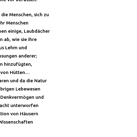
die Menschen, sich zu
ehr Menschen
en einige, Laubdächer
ab, wie sie ihre
aus Lehm und
usungen anderer;
en hinzufügten,
n von Hütten…
ren und da die Natur
 übrigen Lebewesen
it Denkvermögen und
acht unterworfen
ktion von Häusern
 Wissenschaften