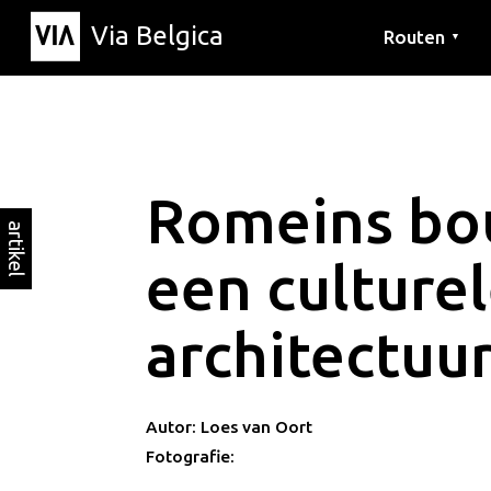
Via Belgica
Routen
▼
Hörrouten
Wanderwege
Fahrradrouten
Romeins bo
artikel
een culturele
architectuu
Autor: Loes van Oort
Fotografie: