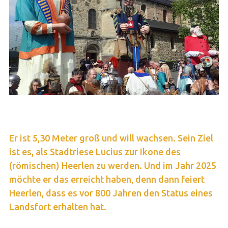
Er ist 5,30 Meter groß und will wachsen. Sein Ziel
ist es, als Stadtriese Lucius zur Ikone des
(römischen) Heerlen zu werden. Und im Jahr 2025
möchte er das erreicht haben, denn dann feiert
Heerlen, dass es vor 800 Jahren den Status eines
Landsfort erhalten hat.