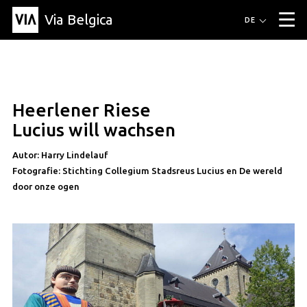
Via Belgica
Routen
DE
▼
Fahrradrouten
Wanderwege
Hörrouten
Veranstaltungen
Blog
▼
Heerlener Riese
Freunde
Bildung
Rezept
Artikel
Über Via Belgica
▼
artikel
Lucius will wachsen
Über Via Belgica
Der Reiseführer
Ausbildung
Forschung
Freunde
Organisation
▼
Autor: Harry Lindelauf
Fotografie: Stichting Collegium Stadsreus Lucius en De wereld
Gemeinden
Kontakt
Presse
door onze ogen