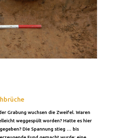
chbrüche
 der Grabung wuchsen die Zweifel. Waren
elleicht weggespült worden? Hatte es hier
a gegeben? Die Spannung stieg … bis
überzeugende Fund gemacht wurde: eine