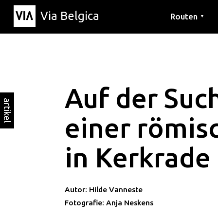
Via Belgica
Routen
▼
Hörrouten
Wanderwege
Fahrradrouten
Auf der Suc
artikel
einer römisc
in Kerkrade
Autor: Hilde Vanneste
Fotografie: Anja Neskens