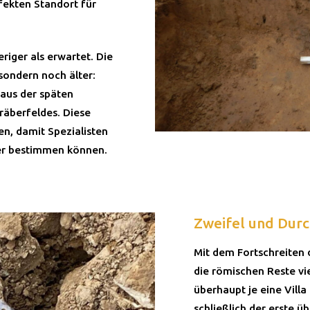
fekten Standort für
riger als erwartet. Die
sondern noch älter:
aus der späten
räberfeldes. Diese
n, damit Spezialisten
ter bestimmen können.
Zweifel und Dur
Mit dem Fortschreiten
die römischen Reste vi
überhaupt je eine Vill
schließlich der erste 