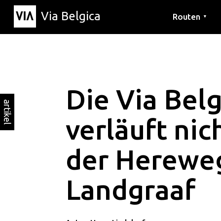
Via Belgica
Routen
▼
Hörrouten
Wanderwege
Fahrradrouten
Die Via Belg
artikel
verläuft nic
der Hereweg
Landgraaf