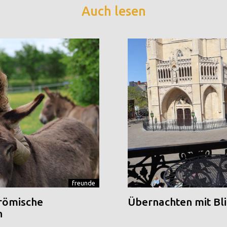
Auch lesen
freunde
 römische
Übernachten mit Blic
n