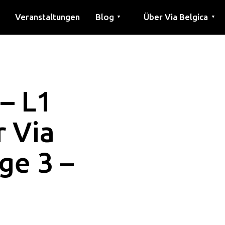
Veranstaltungen
Blog
Über Via Belgica
▼
▼
Artikel
Bildung
Rezept
Freunde
Über Via Belgica
Forschung
Ausbildung
Freunde
Der Reiseführer
– L1
r Via
ge 3 –