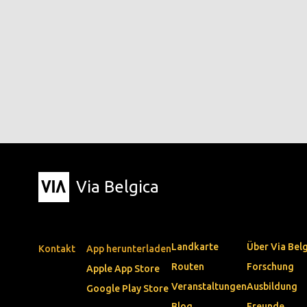
Via Belgica
Landkarte
Über Via Bel
Kontakt
App herunterladen
Routen
Forschung
Apple App Store
Veranstaltungen
Ausbildung
Google Play Store
Blog
Freunde