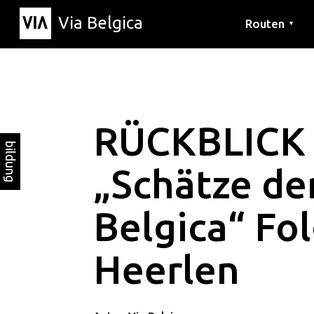
Via Belgica
Routen
▼
Hörrouten
Wanderwege
Fahrradrouten
RÜCKBLICK 
bildung
„Schätze de
Belgica“ Fol
Heerlen