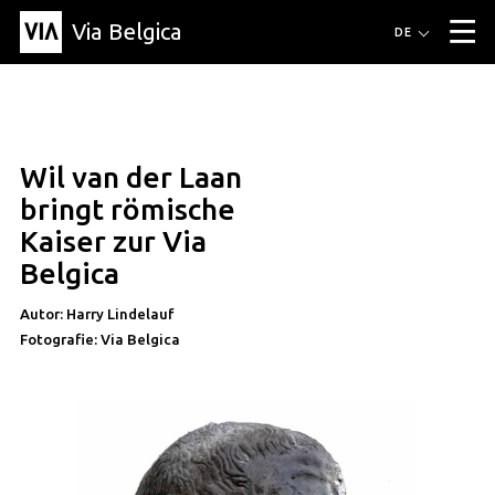
Via Belgica
Routen
DE
▼
Fahrradrouten
Wanderwege
Hörrouten
Veranstaltungen
Blog
▼
Wil van der Laan
Freunde
Bildung
Rezept
Artikel
Über Via Belgica
▼
bringt römische
Über Via Belgica
Der Reiseführer
Ausbildung
Forschung
Freunde
Kaiser zur Via
Organisation
▼
Belgica
Gemeinden
Kontakt
Presse
Autor: Harry Lindelauf
Fotografie: Via Belgica