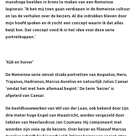
manshoge beelden in brons te maken van een Romeinse
legionair. ‘Ik ben mij toen gaan verdiepen in de Romeinse cultuur
en las de verhalen over de keizers. Al die indrukken bleven door
mijn hoofd spoken en ik zocht een concept waarin ik dat alles
kwijt kon. Dat concept vond ik in het idee voor deze serie
portretkoppen.’
‘Kijk en huiver’
De Romeinse serie omvat straks portretten van Augustus, Nero,
Trajanus, Hadrianus, Marcus Aurelius en natuurlijk Julius Caesar
‘omdat het met hem allemaal begint.’ De term ‘keizer’ is
afgeleid van Caesar.
De beeldhouwwerken van Wil van der Laan, ook bekend door zijn
drie meter hoge Engel van Maastricht, worden vergezeld door
teksten van Neerlandicus Jan Coumans. Hij componeert met
woorden zijn visie op de keizers. Over keizer en filosoof Marcus
Aurelius schrijft hij bijvoorbeeld: ‘Wijzer keizer was er niet. Was