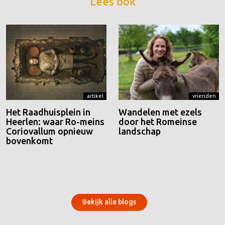
Lees ook
artikel
vrienden
Het Raadhuisplein in
Wandelen met ezels
Heerlen: waar Ro-meins
door het Romeinse
Coriovallum opnieuw
landschap
bovenkomt
Bekijk alle blogs