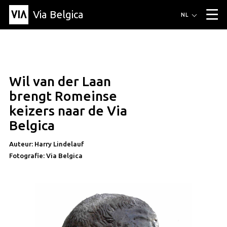
Via Belgica
Routes
NL
▼
Wandelroutes
Luisterroutes
Fietsroutes
Events
Blog
▼
Wil van der Laan
Vrienden
Educatie
Recept
Artikel
Over Via Belgica
▼
brengt Romeinse
Over Via Belgica
Onderzoek
Vrienden
Educatie
De gids
keizers naar de Via
Organisatie
▼
Belgica
Gemeentes
Contact
Pers
Auteur: Harry Lindelauf
Fotografie: Via Belgica