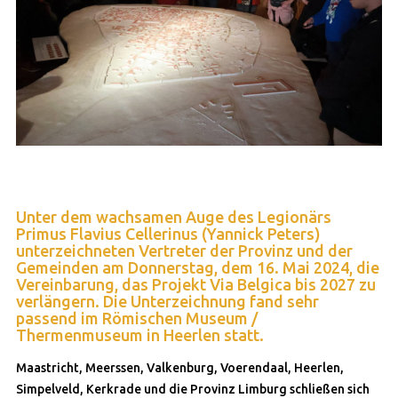
Unter dem wachsamen Auge des Legionärs
Primus Flavius Cellerinus (Yannick Peters)
unterzeichneten Vertreter der Provinz und der
Gemeinden am Donnerstag, dem 16. Mai 2024, die
Vereinbarung, das Projekt Via Belgica bis 2027 zu
verlängern. Die Unterzeichnung fand sehr
passend im Römischen Museum /
Thermenmuseum in Heerlen statt.
Maastricht, Meerssen, Valkenburg, Voerendaal, Heerlen,
Simpelveld, Kerkrade und die Provinz Limburg schließen sich