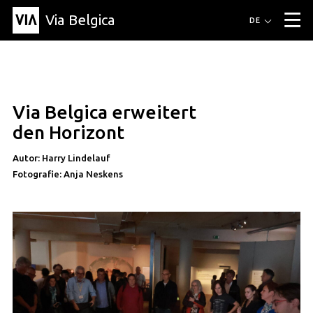
Via Belgica
Routen
DE
▼
Fahrradrouten
Wanderwege
Hörrouten
Veranstaltungen
Blog
▼
Via Belgica erweitert
Freunde
Bildung
Rezept
Artikel
Über Via Belgica
▼
den Horizont
Über Via Belgica
Der Reiseführer
Ausbildung
Forschung
Freunde
Organisation
▼
Autor: Harry Lindelauf
Fotografie: Anja Neskens
Gemeinden
Kontakt
Presse