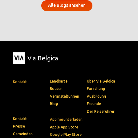
Alle Blogs ansehen
Via Belgica
Landkarte
Über Via Belgica
Kontakt
Routen
Forschung
Veranstaltungen
Ausbildung
Blog
Freunde
Der Reiseführer
Kontakt
App herunterladen
Presse
Apple App Store
Gemeinden
Google Play Store