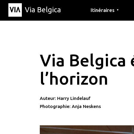
Via Belgica
Itinéraires
▼
Parcours d'écoute
Itinéraires de randon
Itinéraires cyclables
Via Belgica 
l’horizon
Auteur: Harry Lindelauf
Photographie: Anja Neskens