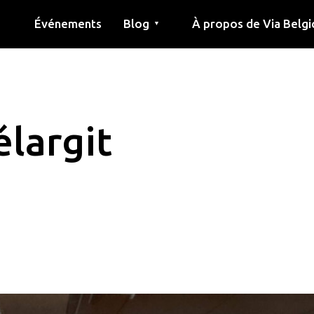
Événements
Blog
À propos de Via Belgi
▼
née
Article
Éducation
Recette
Amis
À propos de via belgica
Recherche
Éducation
Amis
Le guide
élargit