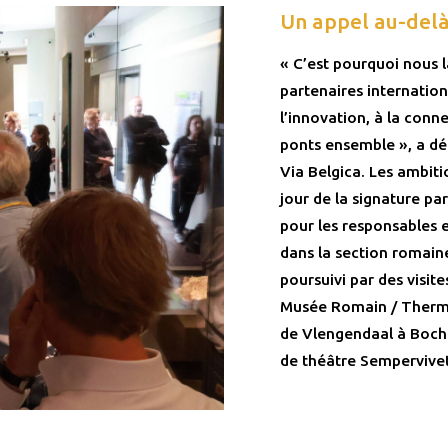
Un appel au-delà
« C’est pourquoi nous 
partenaires internation
l’innovation, à la conn
ponts ensemble », a déc
Via Belgica. Les ambiti
jour de la signature par
pour les responsables 
dans la section romaine
poursuivi par des visi
Musée Romain / Therm
de Vlengendaal à Bochol
de théâtre Sempervivet