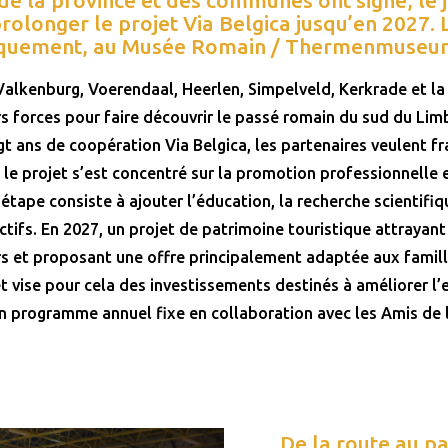
prolonger le projet Via Belgica jusqu’en 2027. 
liquement, au Musée Romain / Thermenmuseum
Valkenburg, Voerendaal, Heerlen, Simpelveld, Kerkrade et l
s forces pour faire découvrir le passé romain du sud du Lim
ngt ans de coopération Via Belgica, les partenaires veulent f
 le projet s’est concentré sur la promotion professionnelle e
 étape consiste à ajouter l’éducation, la recherche scientifi
ctifs. En 2027, un projet de patrimoine touristique attrayant 
rs et proposant une offre principalement adaptée aux famil
et vise pour cela des investissements destinés à améliorer l
n programme annuel fixe en collaboration avec les Amis de l
De la route au p