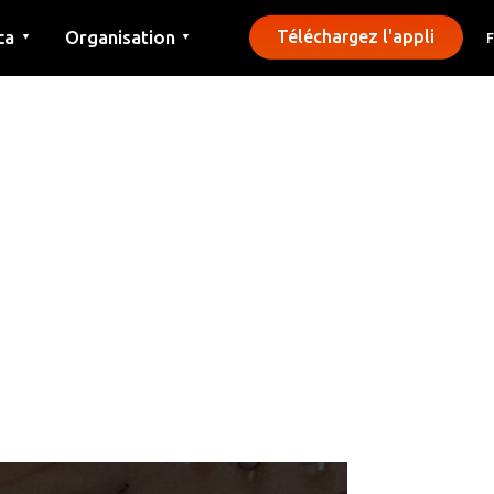
ca
Organisation
Téléchargez l'appli
▼
▼
Contact
Presse
Communes