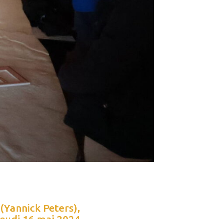
 (Yannick Peters),
jeudi 16 mai 2024,