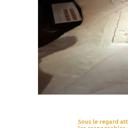
Sous le regard att
les responsables 