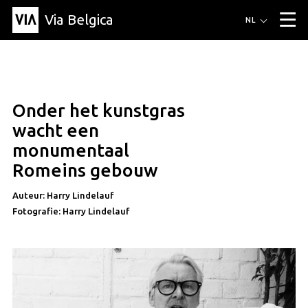
Via Belgica
Routes
NL
▼
Wandelroutes
Luisterroutes
Fietsroutes
Events
Blog
▼
Onder het kunstgras
Vrienden
Educatie
Recept
Artikel
Over Via Belgica
▼
vrienden
wacht een
Over Via Belgica
Onderzoek
Vrienden
Educatie
De gids
monumentaal
Organisatie
▼
Romeins gebouw
Gemeentes
Contact
Pers
Auteur: Harry Lindelauf
Fotografie: Harry Lindelauf