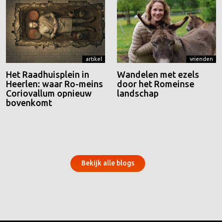
artikel
vrienden
Het Raadhuisplein in
Wandelen met ezels
Heerlen: waar Ro-meins
door het Romeinse
Coriovallum opnieuw
landschap
bovenkomt
Bekijk alle blogs