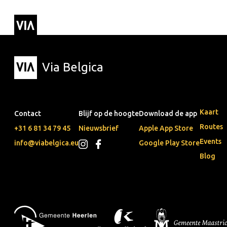
Via Belgica
Routes
Luisterr
Wandelr
Fietsrou
Via Belgica
Kaart
Contact
Blijf op de hoogte
Download de app
Routes
+31 6 81 34 79 45
Nieuwsbrief
Apple App Store
Events
info@viabelgica.eu
Google Play Store
Blog