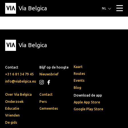
Via Belgica
Routes
NL
▼
Wandelroutes
Luisterroutes
Fietsroutes
Events
Blog
▼
Via Belgica
Vrienden
Educatie
Recept
Artikel
Over Via Belgica
▼
Over Via Belgica
Onderzoek
Vrienden
Educatie
De gids
Organisatie
▼
Kaart
Contact
Blijf op de hoogte
Gemeentes
Contact
Pers
Routes
+31 6 81 34 79 45
Nieuwsbrief
Events
info@viabelgica.eu
Blog
Over Via Belgica
Contact
Download de app
Onderzoek
Pers
Apple App Store
Educatie
Gemeentes
Google Play Store
Vrienden
De gids