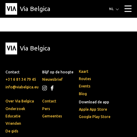
Via Belgica
Routes
NL
▼
Wandelroutes
Luisterroutes
Fietsroutes
Events
Blog
▼
Via Belgica
Vrienden
Educatie
Recept
Artikel
Over Via Belgica
▼
Over Via Belgica
Onderzoek
Vrienden
Educatie
De gids
Organisatie
▼
Kaart
Contact
Blijf op de hoogte
Gemeentes
Contact
Pers
Routes
+31 6 81 34 79 45
Nieuwsbrief
Events
info@viabelgica.eu
Blog
Over Via Belgica
Contact
Download de app
Onderzoek
Pers
Apple App Store
Educatie
Gemeentes
Google Play Store
Vrienden
De gids