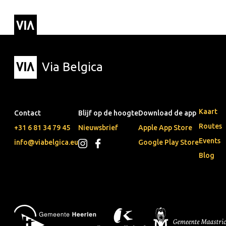
Via Belgica
Routes
Luisterr
Wandelr
Fietsrou
Via Belgica
Kaart
Contact
Blijf op de hoogte
Download de app
Routes
+31 6 81 34 79 45
Nieuwsbrief
Apple App Store
Events
info@viabelgica.eu
Google Play Store
Blog