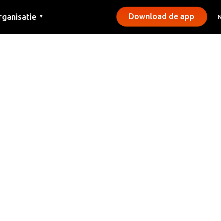
rganisatie
Download de app
▼
ntact
rs
emeentes