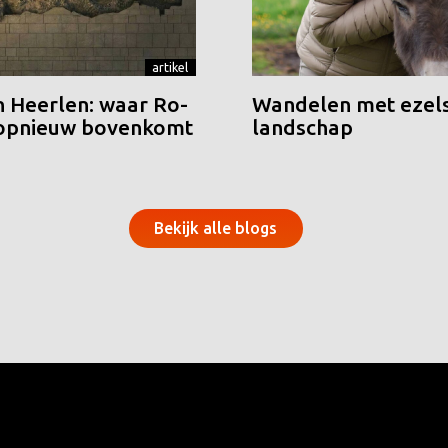
artikel
n Heerlen: waar Ro-
Wandelen met ezels
 opnieuw bovenkomt
landschap
Bekijk alle blogs