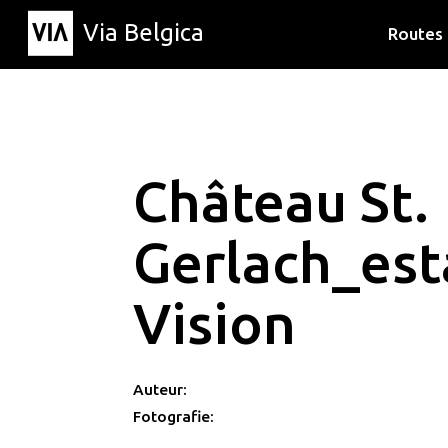
Via Belgica
Routes
Luisterr
Wandelr
Fietsrou
Château St.
Gerlach_est
Vision
Auteur:
Fotografie: