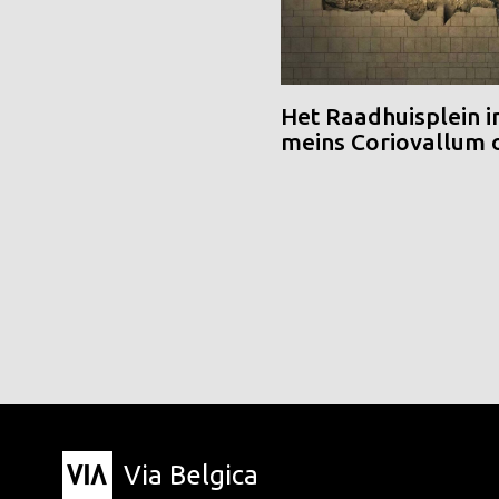
Het Raadhuisplein i
meins Coriovallum
Via Belgica