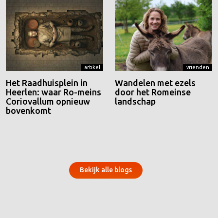
artikel
vrienden
Het Raadhuisplein in
Wandelen met ezels
Heerlen: waar Ro-meins
door het Romeinse
Coriovallum opnieuw
landschap
bovenkomt
Bekijk alle blogs