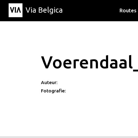
Via Belgica
Routes
Luisterr
Wandelr
Fietsrou
Voerendaal
Auteur:
Fotografie: