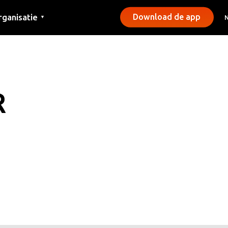
rganisatie
Download de app
▼
ntact
rs
emeentes
R