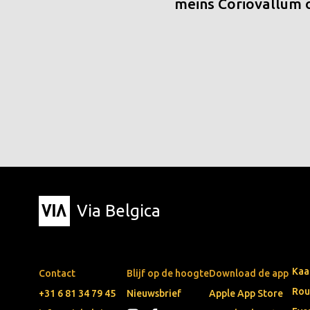
meins Coriovallum
Via Belgica
Kaa
Contact
Blijf op de hoogte
Download de app
Rou
+31 6 81 34 79 45
Nieuwsbrief
Apple App Store