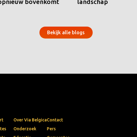
 opnieuw bovenkomt
landschap
Bekijk alle blogs
rt
Over Via Belgica
Contact
tes
Onderzoek
Pers