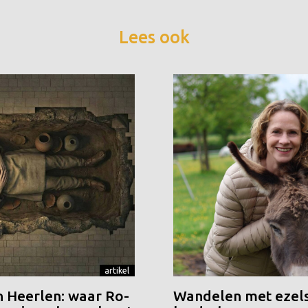
Lees ook
artikel
n Heerlen: waar Ro-
Wandelen met ezels