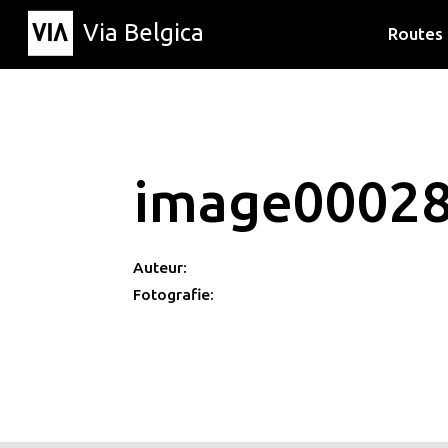
Via Belgica
Routes
Luisterr
Wandelr
Fietsrou
image0002
Auteur:
Fotografie: