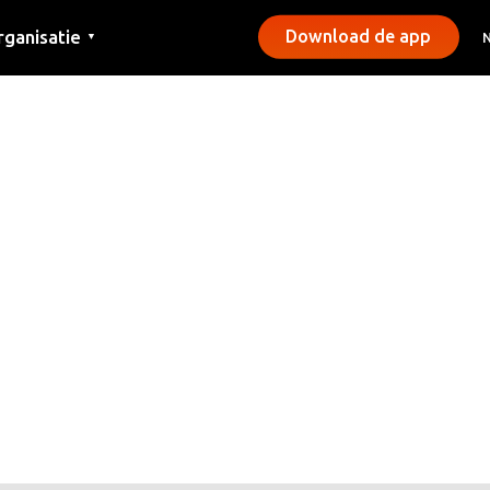
rganisatie
Download de app
▼
ntact
rs
emeentes