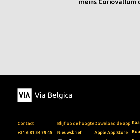
meins Coriovallum
Via Belgica
Kaa
Contact
Blijf op de hoogte
Download de app
Rou
+31 6 81 34 79 45
Nieuwsbrief
Apple App Store