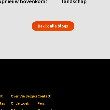
 opnieuw bovenkomt
landschap
Bekijk alle blogs
rt
Over Via Belgica
Contact
tes
Onderzoek
Pers