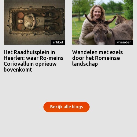
artikel
vrienden
Het Raadhuisplein in
Wandelen met ezels
Heerlen: waar Ro-meins
door het Romeinse
Coriovallum opnieuw
landschap
bovenkomt
Bekijk alle blogs