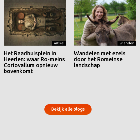
artikel
vrienden
Het Raadhuisplein in
Wandelen met ezels
Heerlen: waar Ro-meins
door het Romeinse
Coriovallum opnieuw
landschap
bovenkomt
Bekijk alle blogs