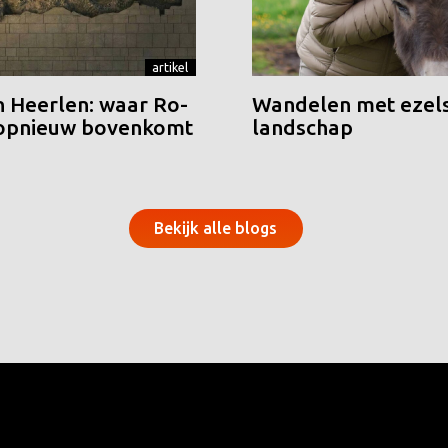
artikel
n Heerlen: waar Ro-
Wandelen met ezels
 opnieuw bovenkomt
landschap
Bekijk alle blogs