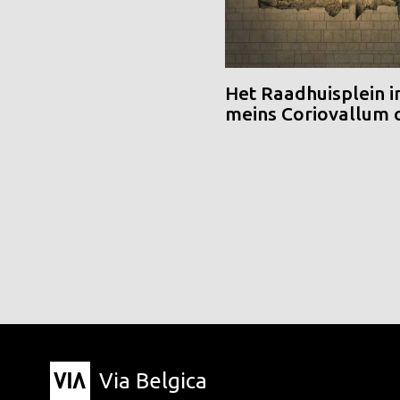
Het Raadhuisplein i
meins Coriovallum
Via Belgica