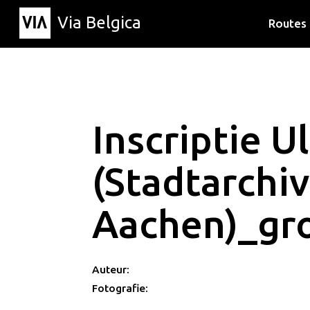
Via Belgica
Routes
Luisterr
Wandelr
Fietsrou
Inscriptie U
(Stadtarchiv
Aachen)_gr
Auteur:
Fotografie: