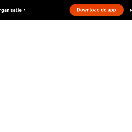
rganisatie
Download de app
▼
ntact
rs
emeentes