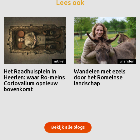
Lees ook
artikel
vrienden
Het Raadhuisplein in
Wandelen met ezels
Heerlen: waar Ro-meins
door het Romeinse
Coriovallum opnieuw
landschap
bovenkomt
Bekijk alle blogs