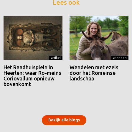
Lees ook
artikel
vrienden
Het Raadhuisplein in
Wandelen met ezels
Heerlen: waar Ro-meins
door het Romeinse
Coriovallum opnieuw
landschap
bovenkomt
Bekijk alle blogs