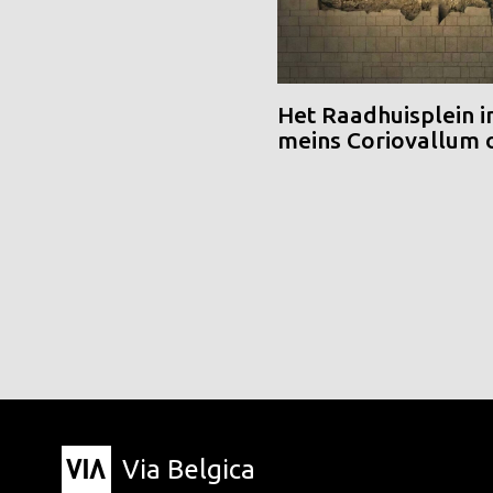
Het Raadhuisplein i
meins Coriovallum
Via Belgica