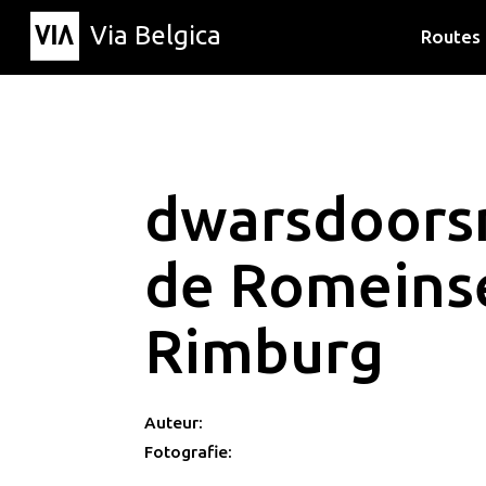
Via Belgica
Routes
Luisterr
Wandelr
Fietsrou
dwarsdoors
de Romeins
Rimburg
Auteur:
Fotografie: