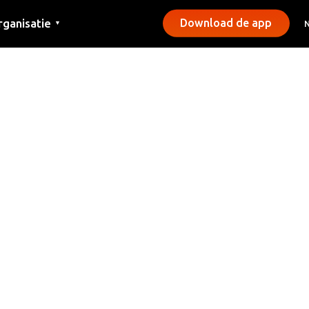
rganisatie
Download de app
▼
ntact
rs
emeentes