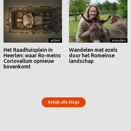
artikel
vrienden
Het Raadhuisplein in
Wandelen met ezels
Heerlen: waar Ro-meins
door het Romeinse
Coriovallum opnieuw
landschap
bovenkomt
Bekijk alle blogs