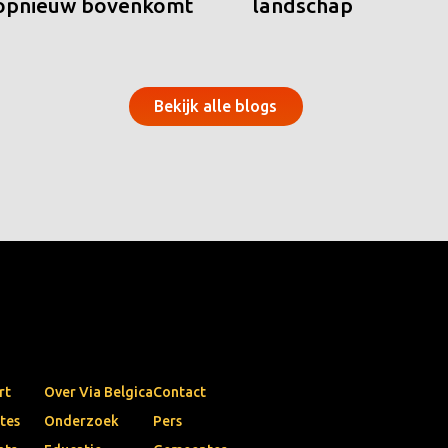
 opnieuw bovenkomt
landschap
Bekijk alle blogs
rt
Over Via Belgica
Contact
tes
Onderzoek
Pers