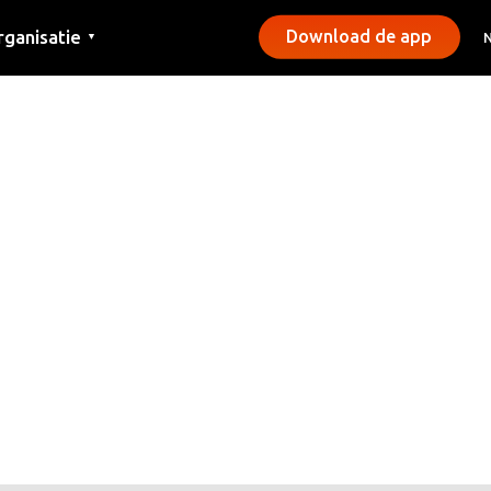
rganisatie
Download de app
▼
ntact
rs
emeentes