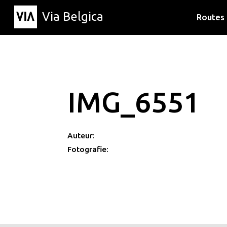
Via Belgica
Routes
Luisterr
Wandelr
Fietsrou
IMG_6551
Auteur:
Fotografie: