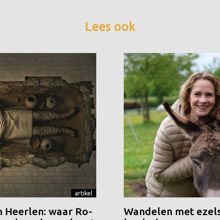
Lees ook
artikel
n Heerlen: waar Ro-
Wandelen met ezels