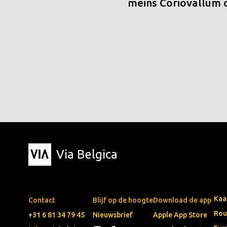
meins Coriovallum
Via Belgica
Kaa
Contact
Blijf op de hoogte
Download de app
Rou
+31 6 81 34 79 45
Nieuwsbrief
Apple App Store