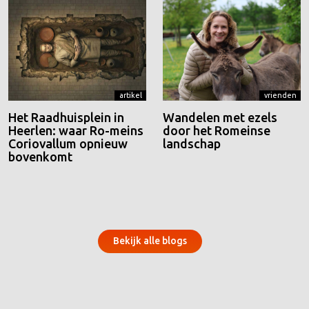
artikel
vrienden
Het Raadhuisplein in
Wandelen met ezels
Heerlen: waar Ro-meins
door het Romeinse
Coriovallum opnieuw
landschap
bovenkomt
Bekijk alle blogs