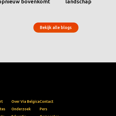
 opnieuw bovenkomt
landschap
Bekijk alle blogs
rt
Over Via Belgica
Contact
tes
Onderzoek
Pers