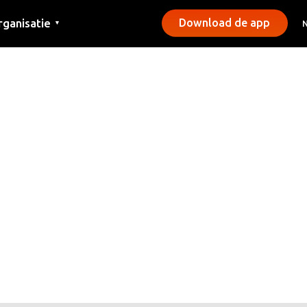
rganisatie
Download de app
▼
ntact
rs
emeentes