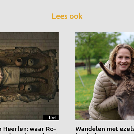
Lees ook
artikel
n Heerlen: waar Ro-
Wandelen met ezels