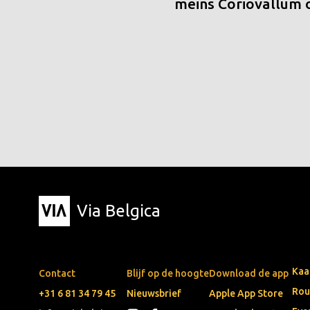
meins Coriovallum
Via Belgica
Kaa
Contact
Blijf op de hoogte
Download de app
Rou
+31 6 81 34 79 45
Nieuwsbrief
Apple App Store