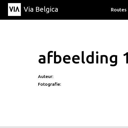
Via Belgica
Routes
Luisterr
Wandelr
Fietsrou
afbeelding 
Auteur:
Fotografie: