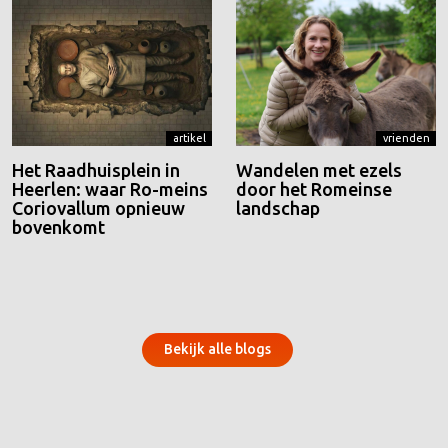
artikel
vrienden
Het Raadhuisplein in
Wandelen met ezels
Heerlen: waar Ro-meins
door het Romeinse
Coriovallum opnieuw
landschap
bovenkomt
Bekijk alle blogs