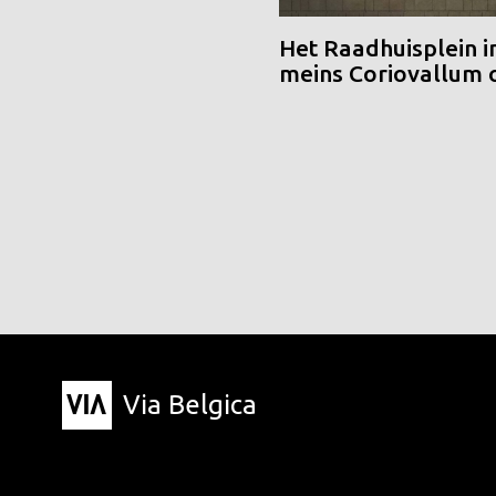
Het Raadhuisplein i
meins Coriovallum
Via Belgica