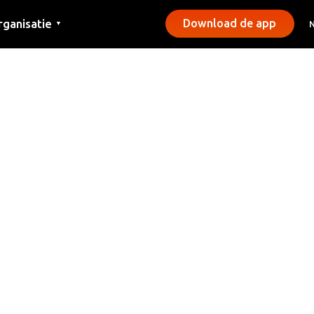
rganisatie
Download de app
▼
ntact
rs
emeentes