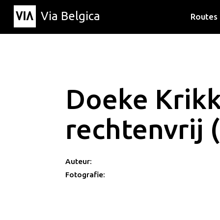
Via Belgica
Routes
Luisterr
Wandelr
Fietsrou
Doeke Krik
rechtenvrij 
Auteur:
Fotografie: