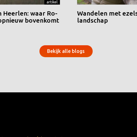
artikel
n Heerlen: waar Ro-
Wandelen met ezels
 opnieuw bovenkomt
landschap
Bekijk alle blogs