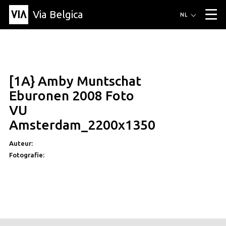
Via Belgica
Routes
NL
▼
Wandelroutes
Luisterroutes
Fietsroutes
Events
Blog
▼
[1A} Amby Muntschat
Vrienden
Educatie
Recept
Artikel
Over Via Belgica
▼
Eburonen 2008 Foto
Over Via Belgica
Onderzoek
Vrienden
Educatie
De gids
VU
Organisatie
▼
Amsterdam_2200x1350
Gemeentes
Contact
Pers
Auteur:
Fotografie: