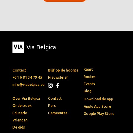
Via Belgica
Kaart
Contact
Blijf op de hoogte
Routes
+31 6 81 34 79 45
Nieuwsbrief
Events
info@viabelgica.eu
Blog
Over Via Belgica
Contact
Download de app
Onderzoek
Pers
Apple App Store
Educatie
Gemeentes
Google Play Store
Vrienden
De gids