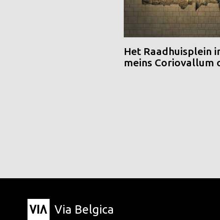
Het Raadhuisplein i
meins Coriovallum
Via Belgica