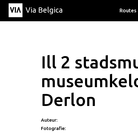
Via Belgica
Routes
Luisterr
Wandelr
Fietsrou
Ill 2 stadsm
museumkel
Derlon
Auteur:
Fotografie: