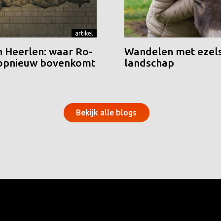
artikel
n Heerlen: waar Ro-
Wandelen met ezels
 opnieuw bovenkomt
landschap
Bekijk alle blogs