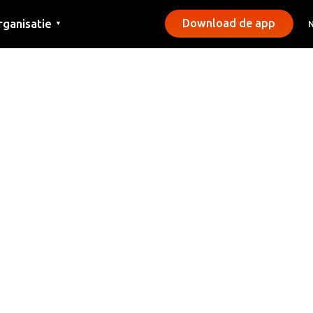
rganisatie
Download de app
▼
ntact
rs
emeentes