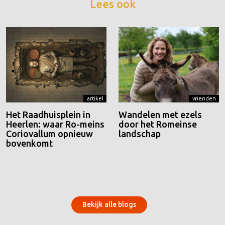
Lees ook
artikel
vrienden
Het Raadhuisplein in
Wandelen met ezels
Heerlen: waar Ro-meins
door het Romeinse
Coriovallum opnieuw
landschap
bovenkomt
Bekijk alle blogs