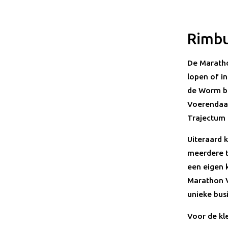
Rimbu
De Maratho
lopen of in
de Worm bi
Voerendaal
Trajectum 
Uiteraard 
meerdere t
een eigen k
Marathon V
unieke busi
Voor de kl