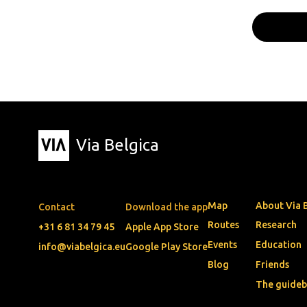
Via Belgica
Map
About Via 
Contact
Download the app
Routes
Research
+31 6 81 34 79 45
Apple App Store
Events
Education
info@viabelgica.eu
Google Play Store
Blog
Friends
The guide