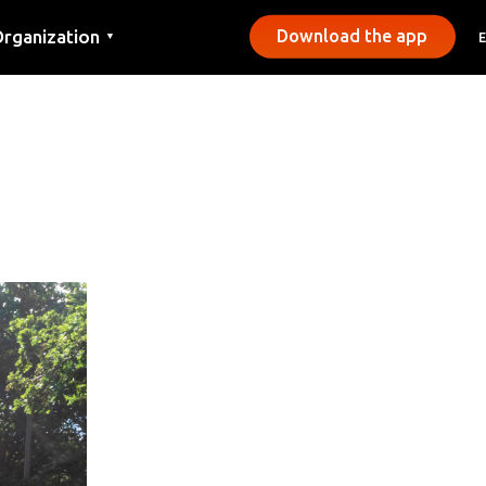
rganization
Download the app
▼
ontact
ress
unicipalities