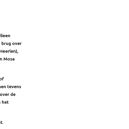
lleen
e brug over
Heerlen),
in Mosa
of
men tevens
 over de
 het
t.