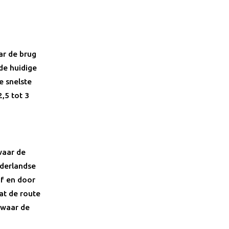
ar de brug
de huidige
e snelste
,5 tot 3
waar de
ederlandse
af en door
at de route
 waar de