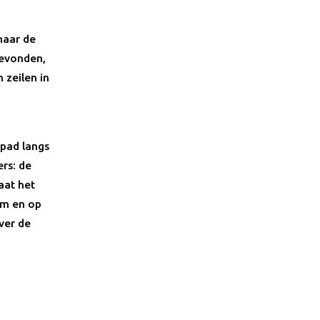
naar de
gevonden,
 zeilen in
tpad langs
ers: de
aat het
 km en op
ver de