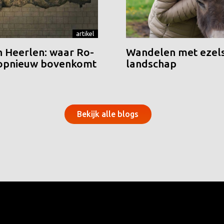
artikel
n Heerlen: waar Ro-
Wandelen met ezels
 opnieuw bovenkomt
landschap
Bekijk alle blogs