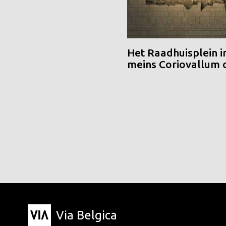
Het Raadhuisplein i
meins Coriovallum
Via Belgica