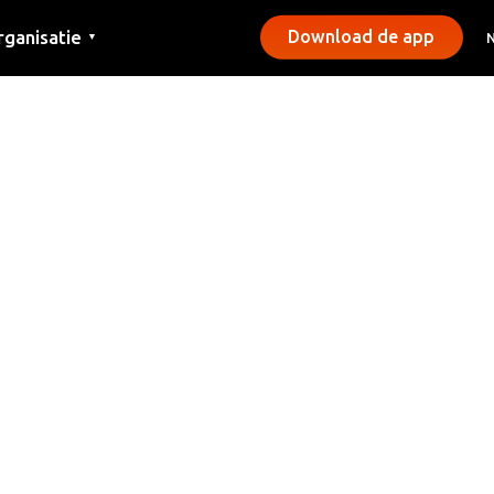
rganisatie
Download de app
▼
ntact
rs
emeentes