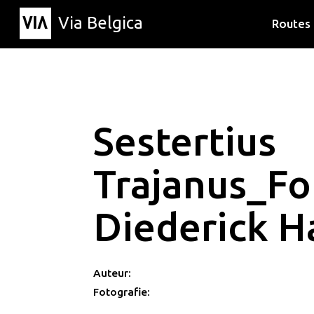
Via Belgica
Routes
Luisterr
Wandelr
Fietsrou
Sestertius
Trajanus_Fo
Diederick 
Auteur:
Fotografie: