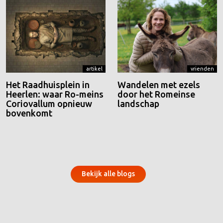
artikel
vrienden
Het Raadhuisplein in
Wandelen met ezels
Heerlen: waar Ro-meins
door het Romeinse
Coriovallum opnieuw
landschap
bovenkomt
Bekijk alle blogs