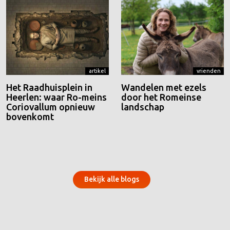
artikel
vrienden
Het Raadhuisplein in
Wandelen met ezels
Heerlen: waar Ro-meins
door het Romeinse
Coriovallum opnieuw
landschap
bovenkomt
Bekijk alle blogs