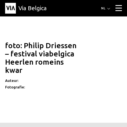
Via Belgica
Routes
NL
▼
Wandelroutes
Luisterroutes
Fietsroutes
Events
Blog
▼
foto: Philip Driessen
Vrienden
Educatie
Recept
Artikel
Over Via Belgica
▼
– festival viabelgica
Over Via Belgica
Onderzoek
Vrienden
Educatie
De gids
Heerlen romeins
Organisatie
▼
kwar
Gemeentes
Contact
Pers
Auteur:
Fotografie: