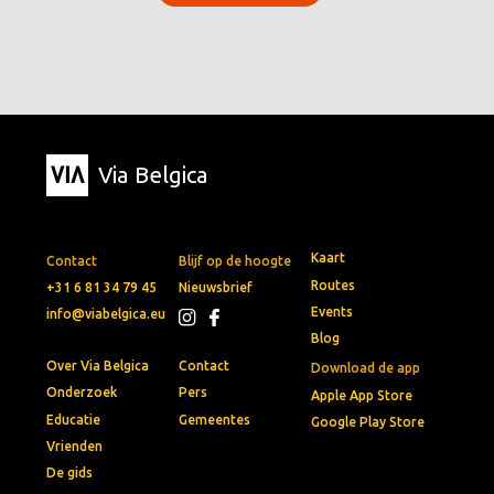
Via Belgica
Kaart
Contact
Blijf op de hoogte
Routes
+31 6 81 34 79 45
Nieuwsbrief
Events
info@viabelgica.eu
Blog
Over Via Belgica
Contact
Download de app
Onderzoek
Pers
Apple App Store
Educatie
Gemeentes
Google Play Store
Vrienden
De gids