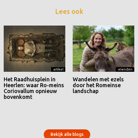
Lees ook
artikel
vrienden
Het Raadhuisplein in
Wandelen met ezels
Heerlen: waar Ro-meins
door het Romeinse
Coriovallum opnieuw
landschap
bovenkomt
Bekijk alle blogs