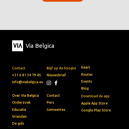
Via Belgica
Kaart
Contact
Blijf op de hoogte
Routes
+31 6 81 34 79 45
Nieuwsbrief
Events
info@viabelgica.eu
Blog
Over Via Belgica
Contact
Download de app
Onderzoek
Pers
Apple App Store
Educatie
Gemeentes
Google Play Store
Vrienden
De gids