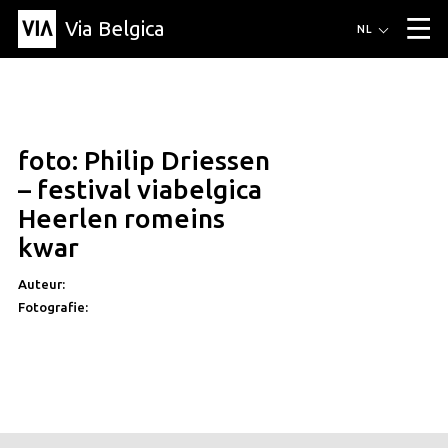
Via Belgica
Routes
NL
▼
Wandelroutes
Luisterroutes
Fietsroutes
Events
Blog
▼
foto: Philip Driessen
Vrienden
Educatie
Recept
Artikel
Over Via Belgica
▼
– festival viabelgica
Over Via Belgica
Onderzoek
Vrienden
Educatie
De gids
Heerlen romeins
Organisatie
▼
kwar
Gemeentes
Contact
Pers
Auteur:
Fotografie: