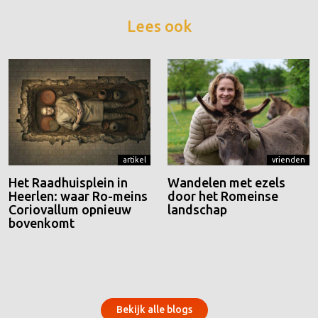
Lees ook
artikel
vrienden
Het Raadhuisplein in
Wandelen met ezels
Heerlen: waar Ro-meins
door het Romeinse
Coriovallum opnieuw
landschap
bovenkomt
Bekijk alle blogs