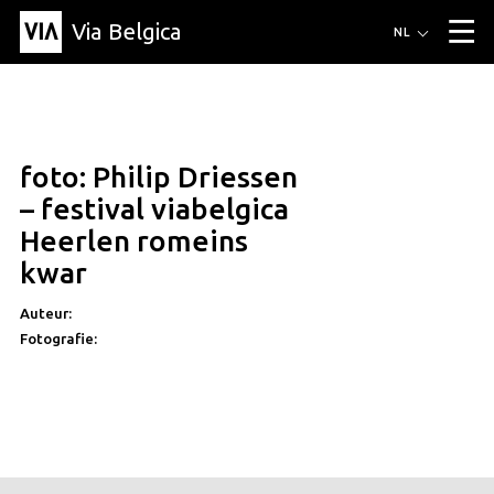
Via Belgica
Routes
NL
▼
Wandelroutes
Luisterroutes
Fietsroutes
Events
Blog
▼
foto: Philip Driessen
Vrienden
Educatie
Recept
Artikel
Over Via Belgica
▼
– festival viabelgica
Over Via Belgica
Onderzoek
Vrienden
Educatie
De gids
Heerlen romeins
Organisatie
▼
kwar
Gemeentes
Contact
Pers
Auteur:
Fotografie: