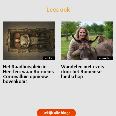
Lees ook
artikel
vrienden
Het Raadhuisplein in
Wandelen met ezels
Heerlen: waar Ro-meins
door het Romeinse
Coriovallum opnieuw
landschap
bovenkomt
Bekijk alle blogs