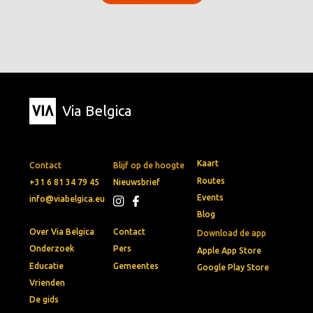
Via Belgica
Kaart
Contact
Blijf op de hoogte
Routes
+31 6 81 34 79 45
Nieuwsbrief
Events
info@viabelgica.eu
Blog
Over Via Belgica
Contact
Download de app
Onderzoek
Pers
Apple App Store
Educatie
Gemeentes
Google Play Store
Vrienden
De gids