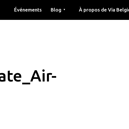
Événements
Blog
À propos de Via Belgi
▼
née
Article
Éducation
Recette
Amis
À propos de via belgica
Recherche
Éducation
Amis
Le guide
ate_Air-