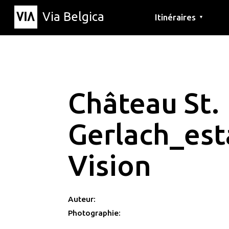
Via Belgica
Itinéraires
▼
Parcours d'écoute
Itinéraires de randon
Itinéraires cyclables
Château St.
Gerlach_est
Vision
Auteur:
Photographie: