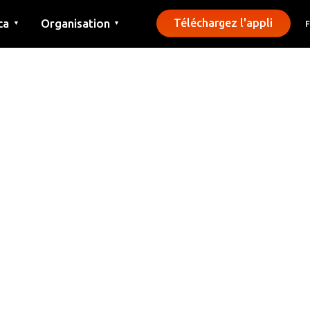
ca
Organisation
Téléchargez l'appli
▼
▼
Contact
Presse
Communes