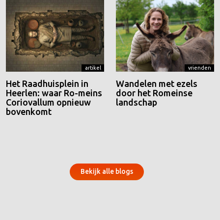
artikel
vrienden
Het Raadhuisplein in
Wandelen met ezels
Heerlen: waar Ro-meins
door het Romeinse
Coriovallum opnieuw
landschap
bovenkomt
Bekijk alle blogs