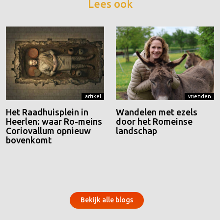
Lees ook
artikel
vrienden
Het Raadhuisplein in
Wandelen met ezels
Heerlen: waar Ro-meins
door het Romeinse
Coriovallum opnieuw
landschap
bovenkomt
Bekijk alle blogs